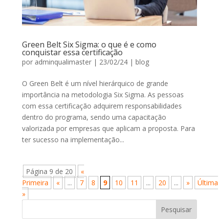
Green Belt Six Sigma: o que é e como
conquistar essa certificação
por
adminqualimaster
|
23/02/24
|
blog
O Green Belt é um nível hierárquico de grande
importância na metodologia Six Sigma. As pessoas
com essa certificação adquirem responsabilidades
dentro do programa, sendo uma capacitação
valorizada por empresas que aplicam a proposta. Para
ter sucesso na implementação...
Página 9 de 20
«
Primeira
«
...
7
8
9
10
11
...
20
...
»
Última
»
Pesquisar