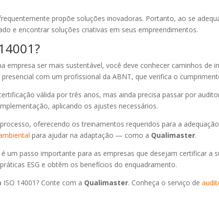
al frequentemente propõe soluções inovadoras. Portanto, ao se adeq
ado e encontrar soluções criativas em seus empreendimentos.
 14001?
uma empresa ser mais sustentável, você deve conhecer caminhos de
a presencial com um profissional da ABNT, que verifica o cumprimen
rtificação válida por três anos, mas ainda precisa passar por audit
implementação, aplicando os ajustes necessários.
o processo, oferecendo os treinamentos requeridos para a adequação
 ambiental
para ajudar na adaptação — como a
Qualimaster
.
 é um passo importante para as empresas que desejam certificar a su
 práticas ESG e obtêm os benefícios do enquadramento.
r à ISO 14001? Conte com a
Qualimaster
. Conheça o serviço de
audit