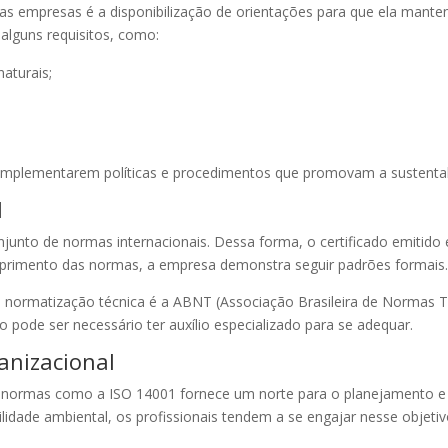
as empresas é a disponibilização de orientações para que ela manten
alguns requisitos, como:
naturais;
mplementarem políticas e procedimentos que promovam a sustentabi
l
njunto de normas internacionais. Dessa forma, o certificado emitid
umprimento das normas, a empresa demonstra seguir padrões formais
la normatização técnica é a ABNT (Associação Brasileira de Normas Té
pode ser necessário ter auxílio especializado para se adequar.
anizacional
 normas como a ISO 14001 fornece um norte para o planejamento e as
dade ambiental, os profissionais tendem a se engajar nesse objetiv