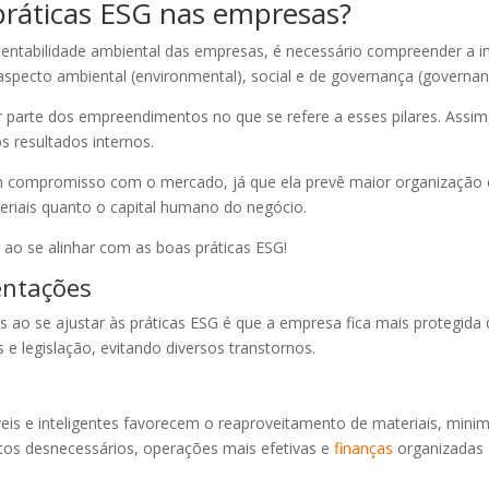
práticas ESG nas empresas?
tentabilidade ambiental das empresas, é necessário compreender a i
 aspecto ambiental (environmental), social e de governança (governan
r parte dos empreendimentos no que se refere a esses pilares. Assi
 resultados internos.
m compromisso com o mercado, já que ela prevê maior organização e e
teriais quanto o capital humano do negócio.
 ao se alinhar com as boas práticas ESG!
entações
o se ajustar às práticas ESG é que a empresa fica mais protegida de
 legislação, evitando diversos transtornos.
eis e inteligentes favorecem o reaproveitamento de materiais, min
tos desnecessários, operações mais efetivas e
finanças
organizadas 