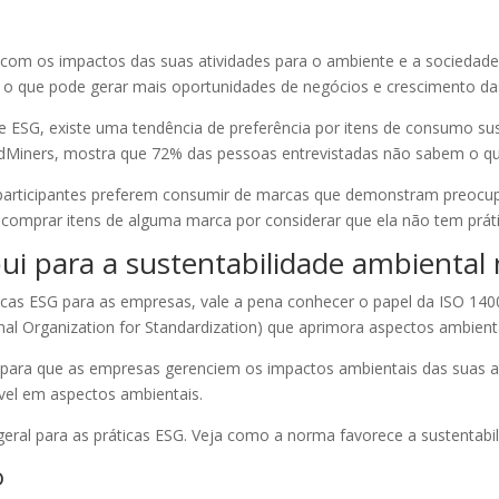
 os impactos das suas atividades para o ambiente e a sociedade. A
o que pode gerar mais oportunidades de negócios e crescimento da
 ESG, existe uma tendência de preferência por itens de consumo su
ndMiners, mostra que 72% das pessoas entrevistadas não sabem o qu
rticipantes preferem consumir de marcas que demonstram preocupa
comprar itens de alguma marca por considerar que ela não tem práti
i para a sustentabilidade ambiental
icas ESG para as empresas, vale a pena conhecer o papel da ISO 140
al Organization for Standardization) que aprimora aspectos ambien
es para que as empresas gerenciem os impactos ambientais das suas a
vel em aspectos ambientais.
 geral para as práticas ESG. Veja como a norma favorece a sustentabi
o